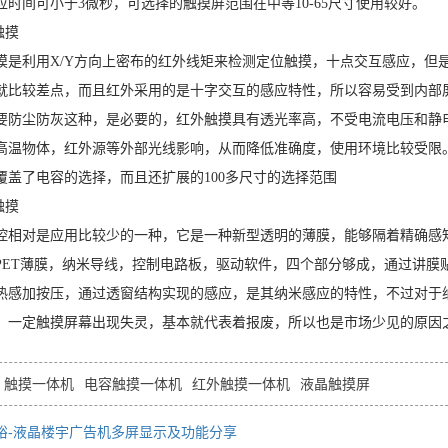
应时间可小于3微秒，可选择的触摸屏范围在中等10-65尺寸使用较好。
触摸
摸是利用
X/Y方向上密布的红外线矩来检测定位触摸，十点交互感应，但
就比较差点，而且红外采用的是十字交互的感应特性，所以容易受到内部
要防尘防灰这种，是必要的，红外触摸具有透光率高，不受电流电压和静
高温物体，红外源等外部光线影响，从而降低准确度，使用环境比较受限
覆盖了电容的选择，而且还扩展的100多尺寸的选择范围
触摸
控相对是应用比较少的一种，它是一种新型透明的薄膜，能够隔着精确感
PET薄膜，纳米导线，控制电路板，驱动软件，四个部分够成，通过讲膜
热感加按压，通过透窗结构实现的感应，是其纳米感应的特性，不过对于
，一定触摸屏幕出现失灵，基本就代表着报废，所以也是市场少见的原因
触摸一体机
电容触摸一体机
红外触摸一体机
液晶触摸屏
裕-液晶楼宇广告机多屏显示及功能分享