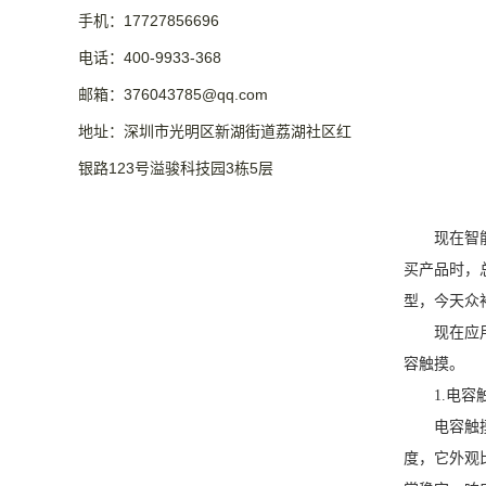
手机：17727856696
电话：400-9933-368
邮箱：376043785@qq.com
地址：深圳市光明区新湖街道荔湖社区红
银路123号溢骏科技园3栋5层
现在智
买产品时，
型，今天众
现在应
容触摸。
1.电容
电容触
度，它外观