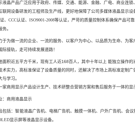
示液晶
产品
广泛应用于政府、传媒、交通、能源、金融、广电、商业连锁
互联网设备研发的工程师及生产线，更好地保障了公司多媒体液晶显示设
认证、CCC认证、ISO9001-2008等认证，严苛的质量控制体系确保
服务
。
力于为做一流的企业、一流的服务、以客户为中心、以品质为生命、为客
国际接轨，走可持续发展道路！
地面积近五平方千米，现有工人近168百人，其中十年以上 能独立操作
技术实力，高标准保证了设备质量的同时，还解决了市场上高标准定制广
大与学习。
一家商用显示产品设计生产、技术研
整合营销方案和售后
服务于一体
的显
业：商用液晶显示
品包括：智能液晶广告机、电梯广告机、触摸一体机、户外广告机、会议
OLED显示屏等液晶显示设备。