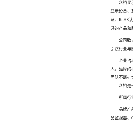
众裕显
显示设备、
证、RoHS
好的产品和
公司致
引渡行业与
企业占
人，雄厚的
团队不断扩
众裕是
所属行
品牌产
晶监视器、