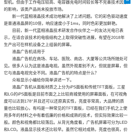
型机。但由于工作电压较高、电容器充电时间较长等不完善技术因素
的影响，该类产品尚未投放市场。
新一代蓝相液晶技术成功地解决了上述问题。它的彩色驱动速度
是普通液晶屏的10倍，响应速度小于1ms，同时色彩更加鲜艳。
目前，新一代蓝相液晶技术研发合作伙伴之一的友达光电已表
示，在适合该技术的电极结构之上取得突破性进展，有望在2018年
生产出可在样机设备之上组装的屏幕。
液晶广告机适用于
液晶广告机在商场、车站、医院、商店、大厦等公共场所随处可
见。很多人认为这是液晶电视。虽然外观差别不大，但就是屏幕，但
它与液晶电视完全不同。液晶广告机的特点是什么？
众裕显示小编给你简单讲述一下。
液晶广告机从面板材质之上分为iPS面板和传统TFT面板，三星
和LG的iPS面板是目前市面之上比较商城使用的屏幕面板，在可视角
度可以达到178°并且还可以还原真实性，亮度非常高，大品牌的质
量也比较放心，有吗是一种常见的TFT面板，已经在我们手机之上使
用多年的材料之中有着低廉的价格和成熟的技术，但实际效果比较一
般。颜色和视角都比较落后。从背光角度看，广告机屏幕可分为LED
和LCD。液晶显示技术还比较早。虽然它相对成熟，亮度也很高，价