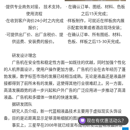
·提供专业商务对接， 技术支持，
· 在确认订单、图纸、材料、色板
使用流程
之后15天完成；
·在收到客户询价24小时之内完成
·样板制作，可就近在样板房内展
报价；
示配套效果或者酒店现场安装；
·
可提供出厂价、出厂含税价
、
提
·在确认订单、所有图纸、材料、
供运费、安装费的报价。
色板、样板之后15-30天完成。
研发设计理念
广告机在安全性和稳定性方面一如既往的优越，同时加强个性化
的人机界面设计，使用户操作更加方便。广告机行业在去年经历了蓬
勃发展，数字标签市场的发展已经相当成熟。无论是液晶还是液晶拼
接都得到了前所未有的发展，这使得其他行业很难赶上。另一方面，
高清发展趋势的进一步兴起和户外广告的广泛应用进一步推动了高清
液晶、广告机和多媒体一体机的快速发展。
据研发团队
研究人员介绍，新一代蓝相液晶技术主要用于虚拟现实头饰设
备，目的是近距离显示足够清晰细腻的图片。
现在有优惠活动么？
事实上，三星早在2008年就已经宣布成功研发出蓝相液晶屏原