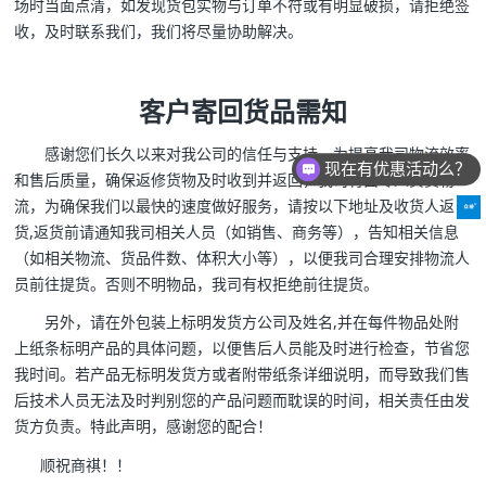
场时当面点清，如发现货包实物与订单不符或有明显破损，请拒绝签
收，及时联系我们，我们将尽量协助解决。
客户寄回货品需知
感谢您们长久以来对我公司的信任与支持，为提高我司物流效率
现在有优惠活动么？
和售后质量，确保返修货物及时收到并返回，我司将由专人负责物
流，为确保我们以最快的速度做好服务，请按以下地址及收货人返
货,返货前请通知我司相关人员（如销售、商务等），告知相关信息
（如相关物流、货品件数、体积大小等），以便我司合理安排物流人
员前往提货。否则不明物品，我司有权拒绝前往提货。
另外，请在外包装上标明发货方公司及姓名,并在每件物品处附
上纸条标明产品的具体问题，以便售后人员能及时进行检查，节省您
我时间。若产品无标明发货方或者附带纸条详细说明，而导致我们售
后技术人员无法及时判别您的产品问题而耽误的时间，相关责任由发
货方负责。特此声明，感谢您的配合！
顺祝商祺！！